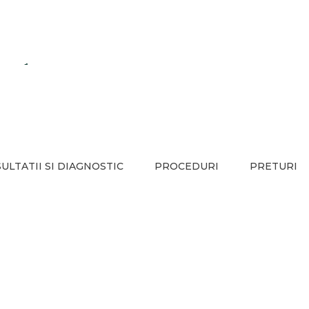
Recuperare Medicala
Servicii specializate de recuperare medicala
ULTATII SI DIAGNOSTIC
PROCEDURI
PRETURI